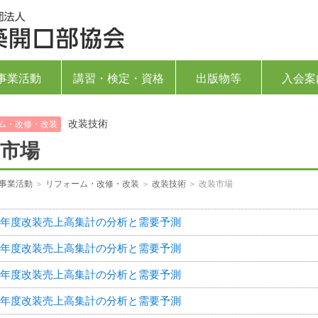
一般社団法人 建築開口部協会
事業活動
講習・検定・資格
出版物等
入会案
改装技術
ム・改修・改装
市場
事業活動
＞
リフォーム・改修・改装
＞
改装技術
＞ 改装市場
25年度改装売上高集計の分析と需要予測
24年度改装売上高集計の分析と需要予測
23年度改装売上高集計の分析と需要予測
22年度改装売上高集計の分析と需要予測