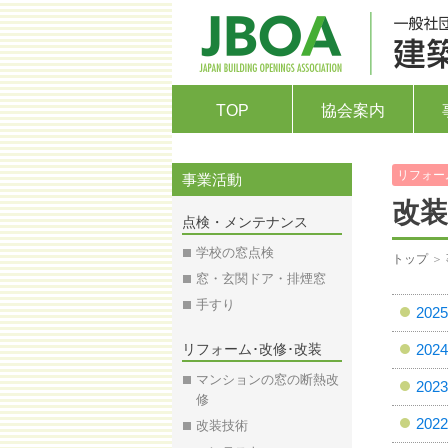
TOP
協会案内
リフォー
事業活動
改装
点検・メンテナンス
学校の窓点検
トップ
＞
窓・玄関ドア・排煙窓
手すり
20
リフォーム･改修･改装
20
マンションの窓の断熱改
20
修
20
改装技術