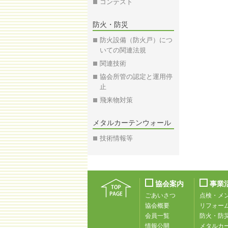
コンテスト
防火・防災
防火設備（防火戸）につ
いての関連法規
関連技術
協会所管の認定と運用停
止
飛来物対策
メタルカーテンウォール
技術情報等
協会案内
事業
ごあいさつ
点検・メ
協会概要
リフォー
会員一覧
防火・防
情報公開
メタルカ