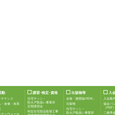
活動
講習･検定･資格
出版物等
入
ンテナンス
住宅サッシ・
会報「建開協VIEW」
入会案
防火戸取扱い事業所
ム・改修・改装
出版物
協会パ
定期講習会
（PDF
災
住宅サッシ・
特定住宅部品取替工事
防火戸取扱い事業所
二種準
ーテンウォール