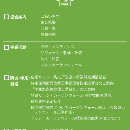
ごあいさつ
協会案内
協会概要
会員一覧
情報公開
点検・メンテナンス
事業活動
リフォーム・改修・改装
防火・防災
メタルカーテンウォール
住宅サッシ・
防火戸取扱い事業所
定期講習会
講習･検定･
特定住宅部品取替工事
管理者指定講習会の
ご案内
資格
『学校窓点検管理士
講習会』のご案内
登録サッシ・
カーテンウォール
基幹技能者講習
積算資格認定制度
技能検定試験について
カーテンウォール施工
（金属製カ
ーテン
ウォール工事作業）
サッシ・
カーテンウォール技能
者の能力評価について