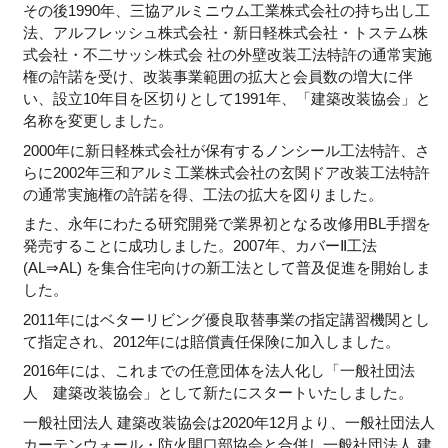
その後1990年、三協アルミニウム工業株式会社の持ち出し工
法、アルフレッシュ株式会社・新日軽株式会社・トステム株
式会社・不二サッシ株式会 社の外壁改装工法特許の通常実施
権の許諾を受け、改装事業範囲の拡大と会員数の増大に伴
い、設立10年目を区切りとして1991年、「建築改装協会」と
名称を変更しました。
2000年に新日軽株式会社が保有するノンシール工法特許、さ
らに2002年三和アルミ工業株式会社の玄関ドア改装工法特許
の通常実施権の許諾を得、工法の拡大を図りました。
また、永年にわたる研究開発で業界初となる改修用BL手摺を
発売することに成功しました。2007年、カバーⅡ工法
(AL⇒AL) を集合住宅向けの新工法として普及促進を開始しま
した。
2011年にはベターリビング優良取替事業の指定講習機関とし
て指定され、2012年には賠償責任保険に加入しました。
2016年には、これまでの任意団体を法人化し「一般社団法
人 建築改装協会」として新たにスタートいたしました。
一般社団法人 建築改装協会は2020年12月より、一般社団法人
カーテンウォール・防火開口部協会と合併し一般社団法人 建