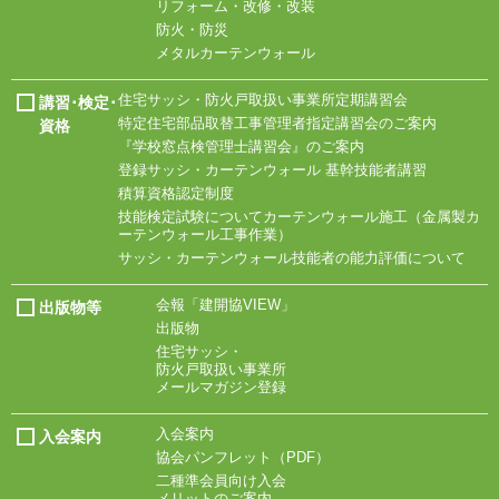
リフォーム・改修・改装
防火・防災
メタルカーテンウォール
住宅サッシ・
防火戸取扱い事業所
定期講習会
講習･検定･
特定住宅部品取替工事
管理者指定講習会の
ご案内
資格
『学校窓点検管理士
講習会』のご案内
登録サッシ・
カーテンウォール
基幹技能者講習
積算資格認定制度
技能検定試験について
カーテンウォール施工
（金属製カ
ーテン
ウォール工事作業）
サッシ・
カーテンウォール技能
者の能力評価について
会報「建開協VIEW」
出版物等
出版物
住宅サッシ・
防火戸取扱い事業所
メールマガジン登録
入会案内
入会案内
協会パンフレット
（PDF）
二種準会員向け入会
メリットのご案内