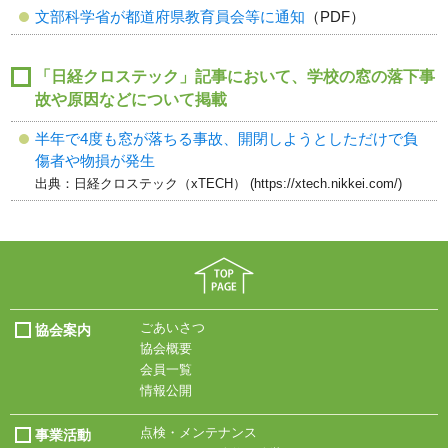
文部科学省が都道府県教育員会等に通知
（PDF）
「日経クロステック」記事において、学校の窓の落下事
故や原因などについて掲載
半年で4度も窓が落ちる事故、開閉しようとしただけで負
傷者や物損が発生
出典：日経クロステック（xTECH） (https://xtech.nikkei.com/)
ごあいさつ
協会案内
協会概要
会員一覧
情報公開
点検・メンテナンス
事業活動