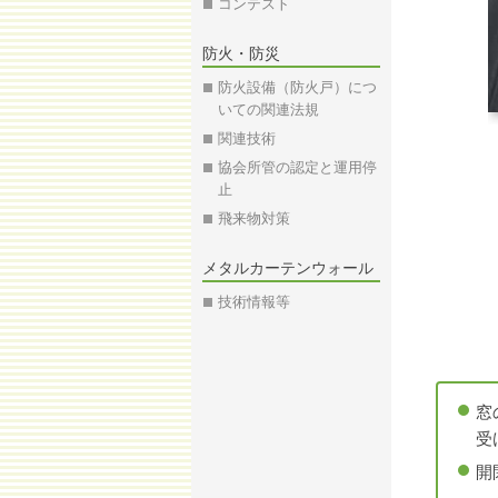
コンテスト
防火・防災
防火設備（防火戸）につ
いての関連法規
関連技術
協会所管の認定と運用停
止
飛来物対策
メタルカーテンウォール
技術情報等
窓
受
開