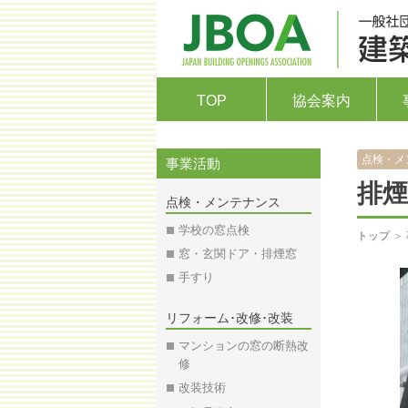
TOP
協会案内
点検・メ
事業活動
排
点検・メンテナンス
学校の窓点検
トップ
＞
窓・玄関ドア・排煙窓
手すり
リフォーム･改修･改装
マンションの窓の断熱改
修
改装技術