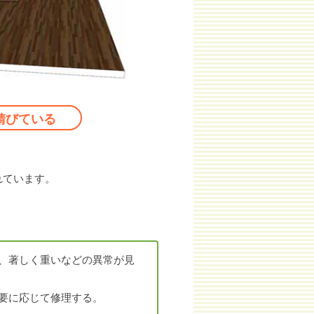
錆びている
。
れています。
、著しく重いなどの異常が見
要に応じて修理する。