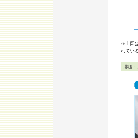
※上図
れてい
排煙・