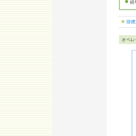
経
排煙
オペレ