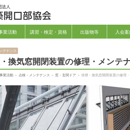
一般社団法人 建築開口部協会
事業活動
講習・検定・資格
出版物等
入会案
ンテナンス
煙・換気窓開閉装置の修理・メンテ
事業活動
＞
点検・メンテナンス
＞
窓・玄関ドア
＞ 排煙・換気窓開閉装置の修理