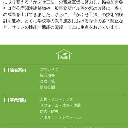
に取り替える「かぶせ工法」の普及宣伝に努力し、協会加盟各
社は官公庁関連建築物や一般事務所ビル等の窓の改装に、多く
の成果を上げてきました。さらに、「かぶせ工法」の技術的検
討を進め、とくに学校等の教育施設における障子の落下防止な
ど、サッシの性能・機能の回復・向上に重点をおいています。
ごあいさつ
協会案内
協会概要
会員一覧
情報公開
点検・メンテナンス
事業活動
リフォーム・改修・改装
防火・防災
メタルカーテンウォール