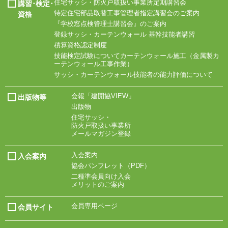
住宅サッシ・
防火戸取扱い事業所
定期講習会
講習･検定･
特定住宅部品取替工事
管理者指定講習会の
ご案内
資格
『学校窓点検管理士
講習会』のご案内
登録サッシ・
カーテンウォール
基幹技能者講習
積算資格認定制度
技能検定試験について
カーテンウォール施工
（金属製カ
ーテン
ウォール工事作業）
サッシ・
カーテンウォール技能
者の能力評価について
会報「建開協VIEW」
出版物等
出版物
住宅サッシ・
防火戸取扱い事業所
メールマガジン登録
入会案内
入会案内
協会パンフレット
（PDF）
二種準会員向け入会
メリットのご案内
会員専用ページ
会員サイト