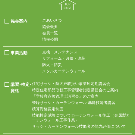
ごあいさつ
協会案内
協会概要
会員一覧
情報公開
点検・メンテナンス
事業活動
リフォーム・改修・改装
防火・防災
メタルカーテンウォール
住宅サッシ・
防火戸取扱い事業所
定期講習会
講習･検定･
特定住宅部品取替工事
管理者指定講習会の
ご案内
資格
『学校窓点検管理士
講習会』のご案内
登録サッシ・
カーテンウォール
基幹技能者講習
積算資格認定制度
技能検定試験について
カーテンウォール施工
（金属製カ
ーテン
ウォール工事作業）
サッシ・
カーテンウォール技能
者の能力評価について