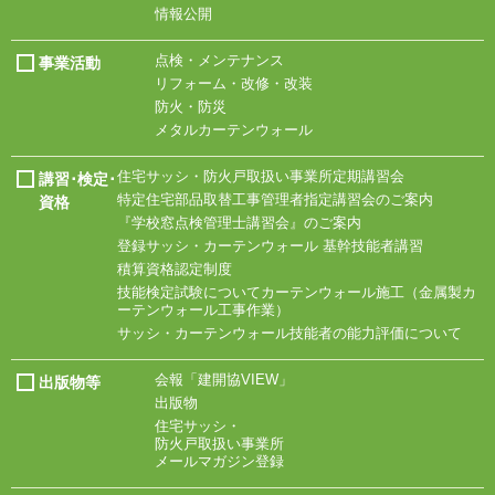
情報公開
点検・メンテナンス
事業活動
リフォーム・改修・改装
防火・防災
メタルカーテンウォール
住宅サッシ・
防火戸取扱い事業所
定期講習会
講習･検定･
特定住宅部品取替工事
管理者指定講習会の
ご案内
資格
『学校窓点検管理士
講習会』のご案内
登録サッシ・
カーテンウォール
基幹技能者講習
積算資格認定制度
技能検定試験について
カーテンウォール施工
（金属製カ
ーテン
ウォール工事作業）
サッシ・
カーテンウォール技能
者の能力評価について
会報「建開協VIEW」
出版物等
出版物
住宅サッシ・
防火戸取扱い事業所
メールマガジン登録