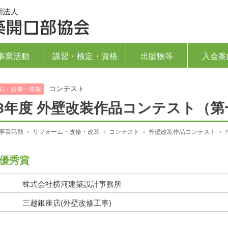
一般社団法人 建築開口部協会
事業活動
講習・検定・資格
出版物等
入会案
コンテスト
ム・改修・改装
98年度 外壁改装作品コンテスト（
事業活動
＞
リフォーム・改修・改装
＞
コンテスト
＞
外壁改装作品コンテスト
＞ 
優秀賞
株式会社横河建築設計事務所
三越銀座店(外壁改修工事)