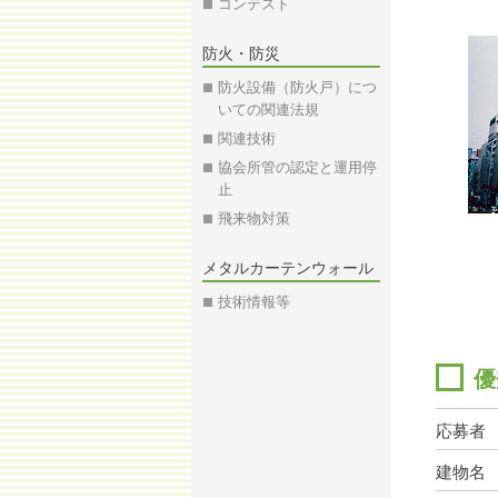
コンテスト
防火・防災
防火設備（防火戸）につ
いての関連法規
関連技術
協会所管の認定と運用停
止
飛来物対策
メタルカーテンウォール
技術情報等
優
応募者
建物名