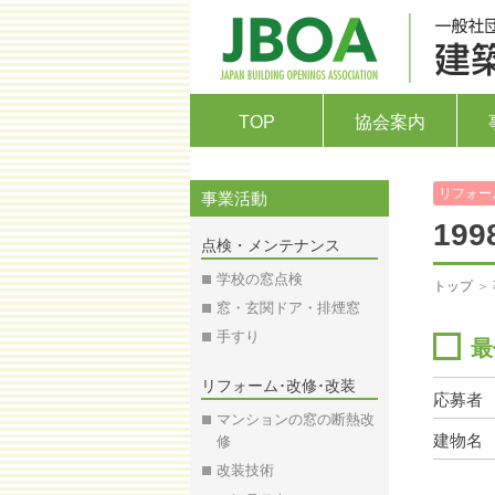
TOP
協会案内
リフォー
事業活動
19
点検・メンテナンス
学校の窓点検
トップ
＞
窓・玄関ドア・排煙窓
手すり
最
リフォーム･改修･改装
応募者
マンションの窓の断熱改
建物名
修
改装技術