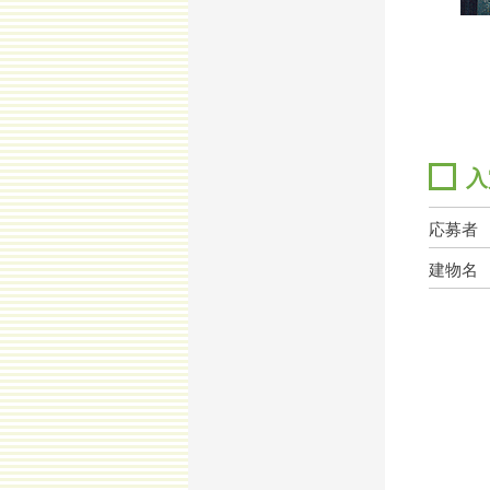
入
応募者
建物名