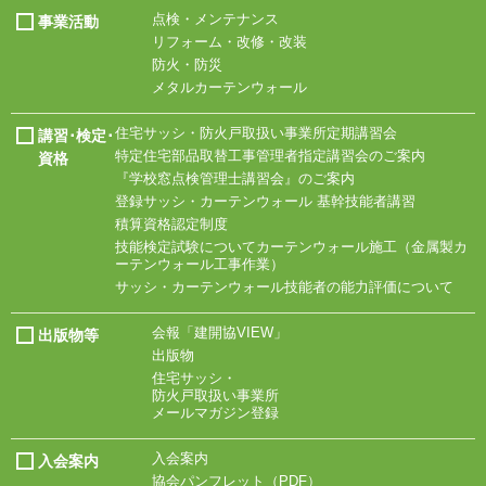
点検・メンテナンス
事業活動
リフォーム・改修・改装
防火・防災
メタルカーテンウォール
住宅サッシ・
防火戸取扱い事業所
定期講習会
講習･検定･
特定住宅部品取替工事
管理者指定講習会の
ご案内
資格
『学校窓点検管理士
講習会』のご案内
登録サッシ・
カーテンウォール
基幹技能者講習
積算資格認定制度
技能検定試験について
カーテンウォール施工
（金属製カ
ーテン
ウォール工事作業）
サッシ・
カーテンウォール技能
者の能力評価について
会報「建開協VIEW」
出版物等
出版物
住宅サッシ・
防火戸取扱い事業所
メールマガジン登録
入会案内
入会案内
協会パンフレット
（PDF）